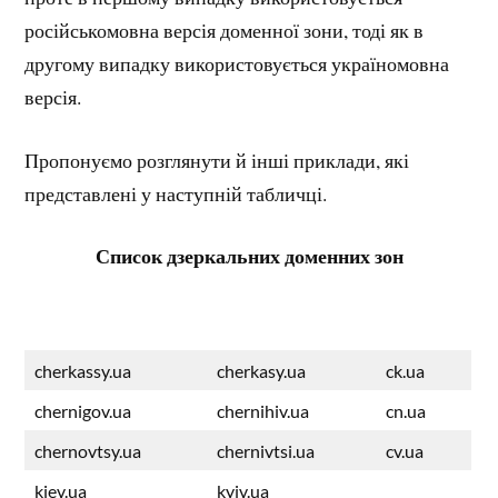
російськомовна версія доменної зони, тоді як в
другому випадку використовується україномовна
версія.
Пропонуємо розглянути й інші приклади, які
представлені у наступній табличці.
Список дзеркальних доменних зон
cherkassy.ua
cherkasy.ua
ck.ua
chernigov.ua
chernihiv.ua
cn.ua
chernovtsy.ua
chernivtsi.ua
cv.ua
kiev.ua
kyiv.ua