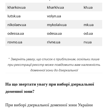
kharkov.ua
kharkiv.ua
kh.ua
lutsk.ua
volyn.ua
nikolaev.ua
mykolaiv.ua
mk.ua
odessa.ua
odesa.ua
od.ua
rovno.ua
rivne.ua
rv.ua
*
Зверніть увагу, що список є приблизним, оскільки лише
при реєстрації реєстр може повідомити вам належність
доменної зони до дзеркальної
На що звертати увагу при виборі дзеркальної
доменної зони?
При виборі дзеркальної доменної зони України