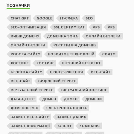
ПОЗНАЧКИ
CHAT GPT
GOOGLE
IT-СФЕРА
SEO
SEO-ОПТИМІЗАЦІЯ
SSL СЕРТИФІКАТ
VPS
VPS
ВИБІР ДОМЕНУ
ДОМЕННА ЗОНА
ОНЛАЙН БЕЗПЕКА
ОНЛАЙН БЕЗПЕКА
РЕЄСТРАЦІЯ ДОМЕНІВ
РОБОТА САЙТУ
РОЗВИТОК ТЕХНОЛОГІЙ
СВЯТО
ХОСТИНГ
ХОСТИНГ
ШТУЧНИЙ ІНТЕЛЕКТ
БЕЗПЕКА САЙТУ
БІЗНЕС-РІШЕННЯ
ВЕБ-САЙТ
ВЕБ-САЙТ
ВИДІЛЕНИЙ СЕРВЕР
ВІРТУАЛЬНИЙ СЕРВЕР
ВІРТУАЛЬНИЙ ХОСТИНГ
ДАТА-ЦЕНТР
ДОМЕН
ДОМЕН
ДОМЕНИ
ДОМЕННЕ ІМ'Я
ЕЛЕКТРОННА ПОШТА
ЗАХИСТ ВЕБ-САЙТУ
ЗАХИСТ ДАНИХ
ЗАХИСТ ІНФОРМАЦІЇ
КЛІЄНТ
КОМПАНІЯ