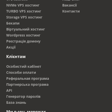
NVMe VPS хостинг
Вакансії
TURBO VPS хостинг
Контакти
Storage VPS хостинг
Бекапи
Віртуальний хостинг
Wordpress хостинг
Реєстрація домену
Акції
Клієнтам
Особистий кабінет
Способи оплати
Реферальная програма
Партнерська програма
API
Генератор паролів
База знань
Ми в соц. мережах