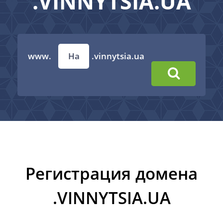
.VINNYTSIA.UA
www.
.vinnytsia.ua
Регистрация домена
.VINNYTSIA.UA