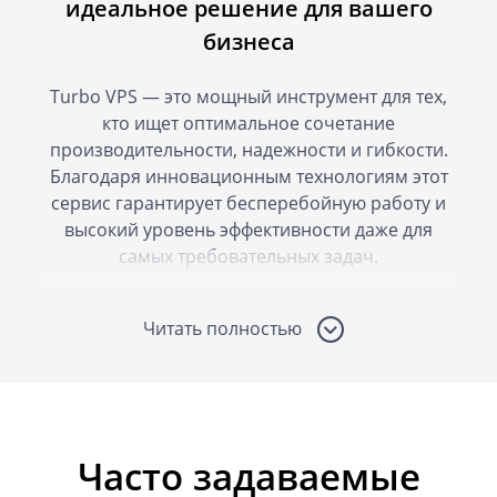
идеальное решение для вашего
бизнеса
Turbo VPS — это мощный инструмент для тех,
кто ищет оптимальное сочетание
производительности, надежности и гибкости.
Благодаря инновационным технологиям этот
сервис гарантирует бесперебойную работу и
высокий уровень эффективности даже для
самых требовательных задач.
Высокая производительность
Читать полностью
Turbo VPS использует современные
процессоры и высокоскоростные NVMe
накопители, которые обеспечивают до 4 раз
больше операций в секунду по сравнению со
стандартными VPS тарифами аналогичного
Часто задаваемые
ценового сегмента. Это позволяет легко