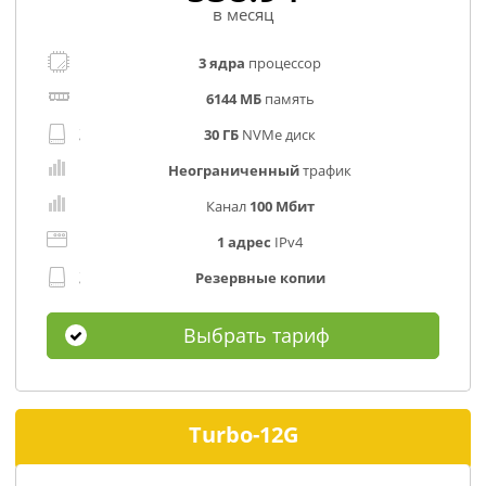
в месяц
3 ядра
процессор
6144 МБ
память
30 ГБ
NVMe диск
Неограниченный
трафик
Канал
100 Мбит
1 адрес
IPv4
Резервные копии
Выбрать тариф
Turbo-12G