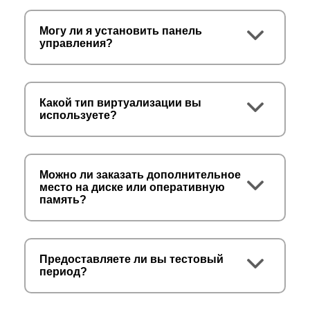
Производительность памяти
Могу ли я установить панель
управления?
Производительность оперативной памяти на
Turbo VPS в три раза превышает показатели
стандартных VPS тарифов. Это позволяет
серверу выполнять больше операций и
Какой тип виртуализации вы
используете?
быстрее передавать данные, обеспечивая
стабильность даже в сложных процессах.
Масштабируемость
Можно ли заказать дополнительное
Turbo VPS легко адаптируется под потребности
место на диске или оперативную
память?
вашего бизнеса. Увеличивается нагрузка?
Просто добавьте больше ресурсов:
процессорных ядер, оперативной памяти или
дискового пространства.
Предоставляете ли вы тестовый
период?
Надежность и безопасность
Наши серверы построены на современной