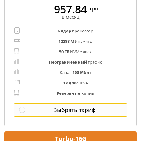
957.84
грн.
в месяц
6 ядер
процессор
12288 МБ
память
50 ГБ
NVMe диск
Неограниченный
трафик
Канал
100 Мбит
1 адрес
IPv4
Резервные копии
Выбрать тариф
Turbo-16G