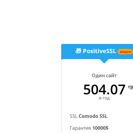
🎁 PositiveSSL
акция
Один сайт
504.07
гр
в год
SSL
Comodo SSL
Гарантия
10000$