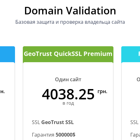
Domain Validation
Базовая защита и проверка владельца сайта
GeoTrust QuickSSL Premium
Один сайт
О
4038.25
н.
грн.
в год
SSL
GeoTrust SSL
SSL
Гарантия
500000$
Гар