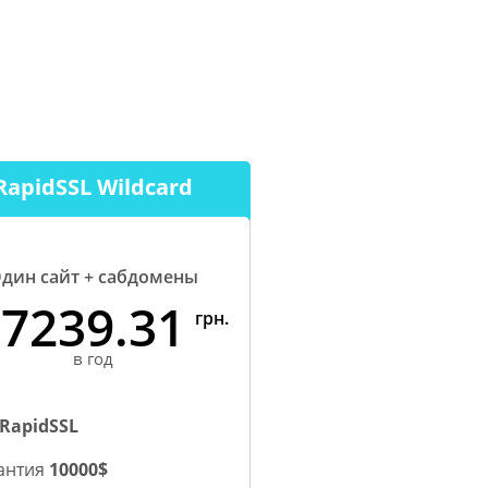
RapidSSL Wildcard
дин сайт + сабдомены
7239.31
грн.
в год
RapidSSL
антия
10000$