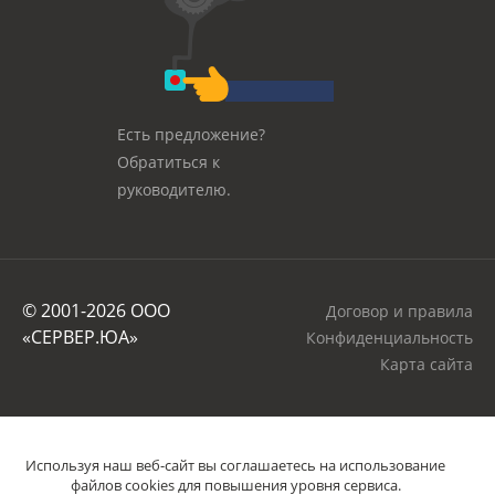
следующие Услуги (прайс стоимости услуг
указан в Приложения №1 к настоящему
Договору):
Аренда виртуальных выделенных
Есть предложение?
серверов (VPS/VDS) ;
Обратиться к
Аренда физических выделенных
руководителю.
серверов (Dedicated Server) ;
Размещение серверов и
оборудования Заказчика в ЦОД
(Colocation);
Аренда программного обеспечения
© 2001-2026 OOO
Договор и правила
собственного или сторонних
«СЕРВЕР.ЮА»
Конфиденциальность
производителей ;
Карта сайта
Услуги администрирования
серверов или оборудования ;
Предоставление хранилищ хранения
Используя наш веб-сайт вы соглашаетесь на использование
архивов и файлов Заказчика (FTP-
файлов cookies для повышения уровня сервиса.