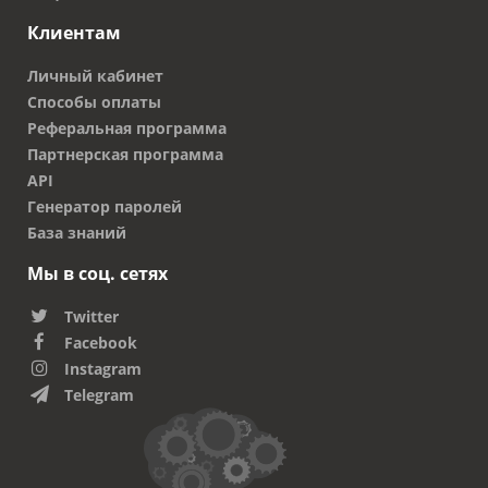
является основой технологии VPS
Клиентам
хостинга (VDS хостинга)
Личный кабинет
«Физический выделенный сервер»
-
Способы оплаты
предоставление в аренду оборудования,
Реферальная программа
принадлежащего Исполнителю и
Партнерская программа
настроенного для удовлетворение
API
технических требований Заказчика
Генератор паролей
(хранение, обработка, передача
База знаний
информации).
Мы в соц. сетях
«Colocation»
– это размещение
Twitter
оборудования Заказчика в Дата-центре
Facebook
Исполнителя.
Instagram
Telegram
1. ПРЕДМЕТ ДОГОВОРА
1.1. Исполнитель предоставляет
Заказчику в рамках настоящего Договора