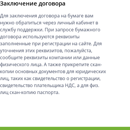
основанная на взаимосоединении сетей
Заключение договора
связи и построеная на основе стандартов,
получивших название протокола TCP/IP.
Для заключения договора на бумаге вам
нужно обратиться через личный кабинет в
«Услуги»
или
«Услуга»
– услуги,
службу поддержки. При запросе бумажного
предоставляемые Исполнителем
договора используются реквизиты
Заказчику на условиях в соответствии с
заполненные при регистрации на сайте. Для
положениями Договора и Заказа Услуги.
уточнения этих реквизитов, пожалуйста,
сообщите реквизиты компании или данные
«Личный кабинет Заказчика»
–
физического лица. А также прикрепите скан-
специальный раздел на веб-серверах
копии основных документов для юридических
Заказчика, к которому Заказчик имеет
лиц, таких как свидетельство о регистрации,
доступ благодаря Учетной записи, и в
свидетельство плательщика НДС, а для физ.
которой содержатся доступные Заказчику
лиц скан-копию паспорта.
возможности по заказу Услуг,
управлению услугами, контроля за
состоянием услуг.
«Функция автоматического