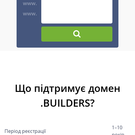
www.
www.
Що підтримує домен
.BUILDERS?
1–10
Період реєстрації
років