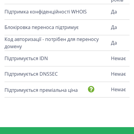
Підтримка конфіденційності WHOIS
Да
Блокіровка переноса підтримує
Да
Код авторизації - потрібен для переносу
Да
домену
Підтримується IDN
Немає
Підтримується DNSSEC
Немає
Немає
Підтримується преміальна ціна