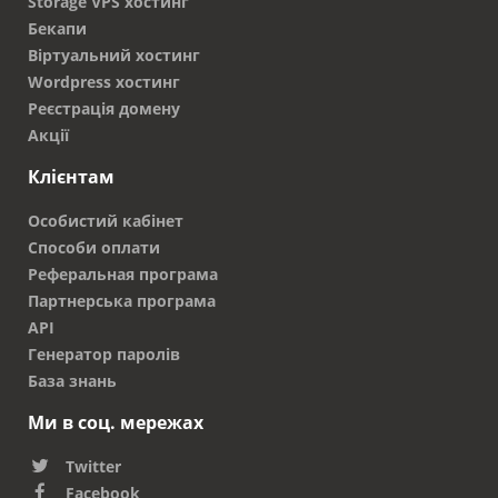
Storage VPS хостинг
Бекапи
Віртуальний хостинг
Wordpress хостинг
Реєстрація домену
Акції
Клієнтам
Особистий кабінет
Способи оплати
Реферальная програма
Партнерська програма
API
Генератор паролів
База знань
Ми в соц. мережах
Twitter
Facebook