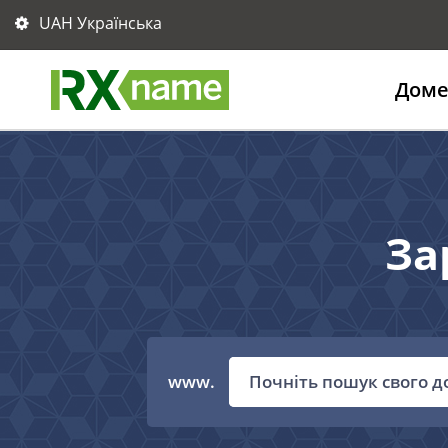
UAH Українська
Дом
За
www.