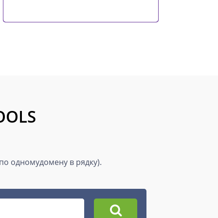
TOOLS
(по одномудомену в рядку).