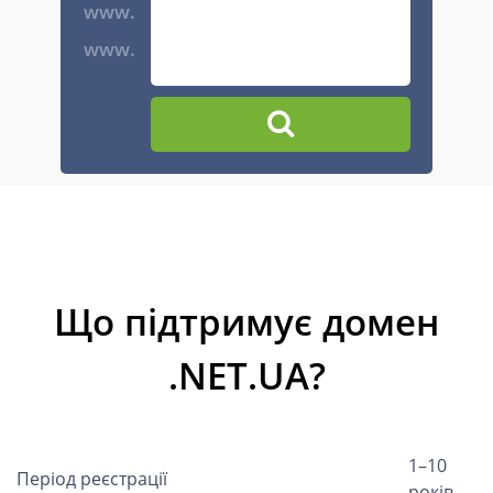
www.
www.
Що підтримує домен
.NET.UA?
1–10
Період реєстрації
років