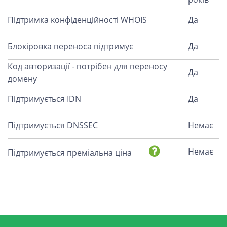
Підтримка конфіденційності WHOIS
Да
Блокіровка переноса підтримує
Да
Код авторизації - потрібен для переносу
Да
домену
Підтримується IDN
Да
Підтримується DNSSEC
Немає
Немає
Підтримується преміальна ціна