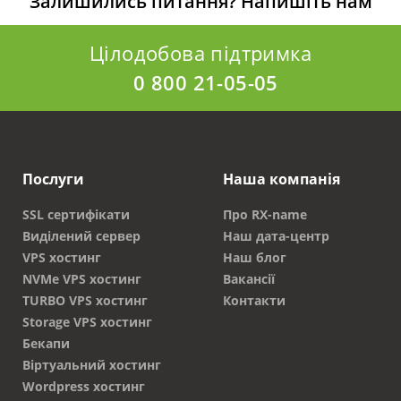
Залишились питання?
Напишіть нам
сравнению с аналогами.
Цілодобова підтримка
Переваги
0 800 21-05-05
Купівля домена - важливий етап, від якого
залежить популярність сайту. Реєстрація
відбувається швидко. Достатньо подати заявку.
Після внесення оплати надається доступ згідно
Послуги
Наша компанія
обраного доменного імені. Переваги
використання розширення:
SSL сертифікати
Про RX-name
Виділений сервер
Наш дата-центр
Немає обмежень при реєстрації.
VPS хостинг
Наш блог
Зареєструвати домен можуть компанії або
NVMe VPS хостинг
Вакансії
фізичні особи. Не потрібно проходити
TURBO VPS хостинг
Контакти
ретельні перевірки або збирати
Storage VPS хостинг
документи.
Бекапи
Великий вибір імен, які ще не зайняли інші
Віртуальний хостинг
користувачі. Це дозволяє створити
Wordpress хостинг
унікальне і впізнаване назва ресурсу, яке