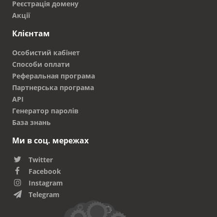
Реєстрація домену
легко запам'ятовується. Можна підібрати
Акції
назву, найкраще характеризує
спрямованість роботи компанії.
Клієнтам
Можливість пройти реєстрацію недорого.
Особистий кабінет
При виборі доменного імені слід оцінити цілі і
Способи оплати
завдання створення сайту. Допомогти з
Реферальная програма
реєстрацією можуть досвідчені фахівці компанії
Партнерська програма
RX-NAME, які врахують всі нюанси відповідно до
API
діючих вимог.
Генератор паролів
База знань
Ми в соц. мережах
Twitter
Facebook
Instagram
Telegram