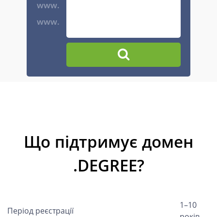
www.
www.
Що підтримує домен
.DEGREE?
1–10
Період реєстрації
років