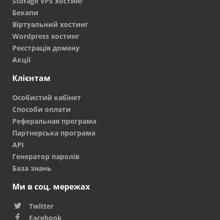
Storage VPS хостинг
Бекапи
Віртуальний хостинг
Wordpress хостинг
Реєстрація домену
Акції
Клієнтам
Особистий кабінет
Способи оплати
Реферальная програма
Партнерська програма
API
Генератор паролів
База знань
Ми в соц. мережах
Twitter
Facebook