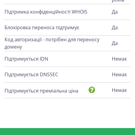
Підтримка конфіденційності WHOIS
Да
Блокіровка переноса підтримує
Да
Код авторизації - потрібен для переносу
Да
домену
Підтримується IDN
Немає
Підтримується DNSSEC
Немає
Немає
Підтримується преміальна ціна