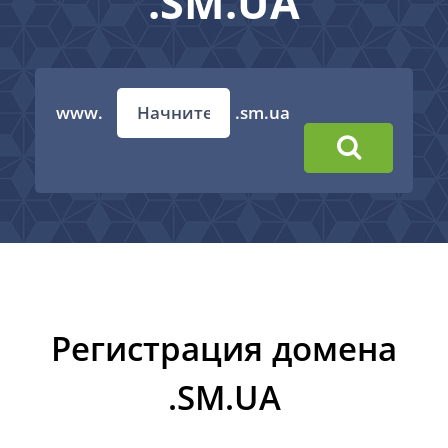
.SM.UA
www.
.sm.ua
Регистрация домена
.SM.UA