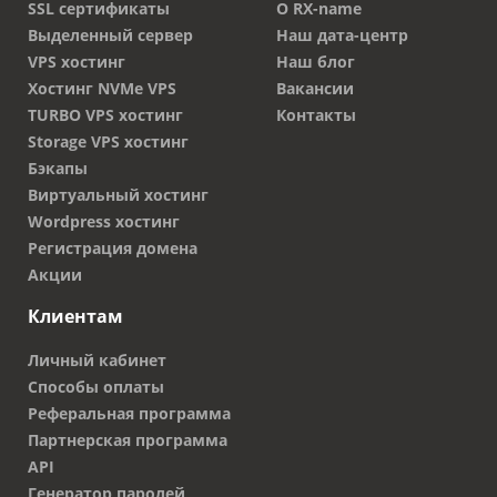
SSL сертификаты
О RX-name
Выделенный сервер
Наш дата-центр
VPS хостинг
Наш блог
Хостинг NVMe VPS
Вакансии
TURBO VPS хостинг
Контакты
Storage VPS хостинг
Бэкапы
Виртуальный хостинг
Wordpress хостинг
Регистрация домена
Акции
Клиентам
Личный кабинет
Способы оплаты
Реферальная программа
Партнерская программа
API
Генератор паролей