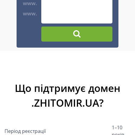
www.
www.
Що підтримує домен
.ZHITOMIR.UA?
1–10
Період реєстрації
років