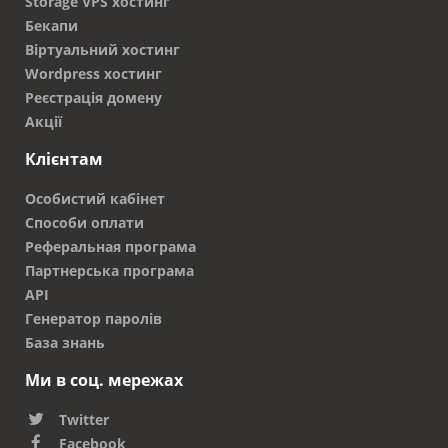
Storage VPS хостинг
Бекапи
Віртуальний хостинг
Wordpress хостинг
Реєстрація домену
Акції
Клієнтам
Особистий кабінет
Способи оплати
Реферальная програма
Партнерська програма
API
Генератор паролів
База знань
Ми в соц. мережах
Twitter
Facebook