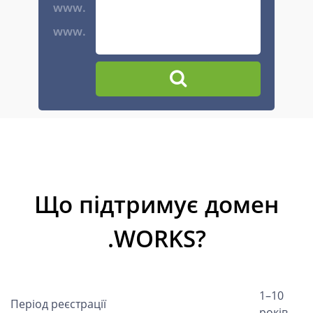
www.
www.
Що підтримує домен
.WORKS?
1–10
Період реєстрації
років