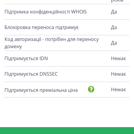
Підтримка конфіденційності WHOIS
Да
Блокіровка переноса підтримує
Да
Код авторизації - потрібен для переносу
Да
домену
Підтримується IDN
Немає
Підтримується DNSSEC
Немає
Немає
Підтримується преміальна ціна