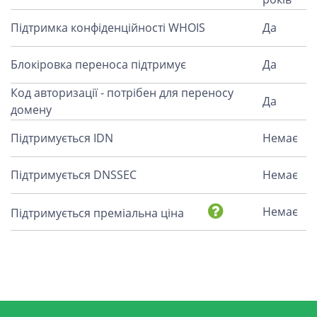
Підтримка конфіденційності WHOIS
Да
Блокіровка переноса підтримує
Да
Код авторизації - потрібен для переносу
Да
домену
Підтримується IDN
Немає
Підтримується DNSSEC
Немає
Немає
Підтримується преміальна ціна