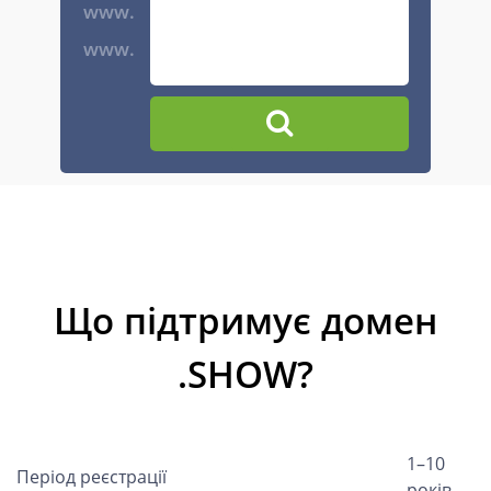
www.
www.
Що підтримує домен
.SHOW?
1–10
Період реєстрації
років