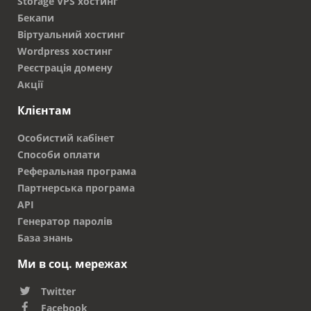
Storage VPS хостинг
Бекапи
Віртуальний хостинг
Wordpress хостинг
Реєстрація домену
Акції
Клієнтам
Особистий кабінет
Способи оплати
Реферальная програма
Партнерська програма
API
Генератор паролів
База знань
Ми в соц. мережах
Twitter
Facebook