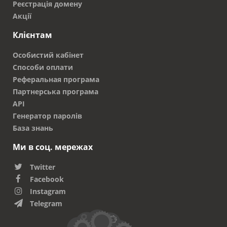
отримання оплати дозволяється використання
Реєстрація домену
сайту. Є можливість продовження періоду
Акції
реєстрації після його закінчення. При зверненні
Клієнтам
до фахівців компанії RX-NAME гарантується
надійність і безпеку ресурсу. Впізнаваність
Особистий кабінет
адресного простору збільшує відвідуваність
Способи оплати
сайту і його популярність серед клієнтів.
Реферальная програма
Партнерська програма
API
Генератор паролів
База знань
Ми в соц. мережах
Twitter
Facebook
Instagram
Telegram