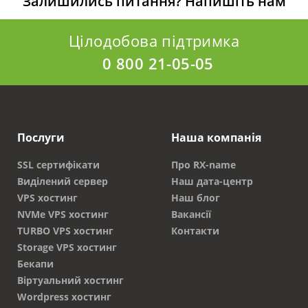
Залишились питання?
Напишіть нам
придумати оригінальну назву, що описує
діяльність компанії. Підвищується
Цілодобова підтримка
впізнаваність і рівень довіри.
Простота покупки. Зареєструвати домен
0 800 21-05-05
ви можете досить легко, скориставшись
послугами фахівців. Це не займе багато
часу.
Стати володарем унікального доменного імені
Послуги
Наша компанія
може кожен. Допускається розміщення сайтів,
присвячених польській культурі та країні.
SSL сертифікати
Про RX-name
Виділений сервер
Наш дата-центр
Переваги реєстрації
VPS хостинг
Наш блог
NVMe VPS хостинг
Вакансії
Ціна реєстрації доступна всім клієнтам.
TURBO VPS хостинг
Контакти
Підібрати відповідне доменне ім'я просто. Це
Storage VPS хостинг
дозволяє підвищити впізнаваність бренду на
Бекапи
вітчизняному ринку. Процедура реєстрації
Віртуальний хостинг
проходить швидко. Після схвалення заявки та
Wordpress хостинг