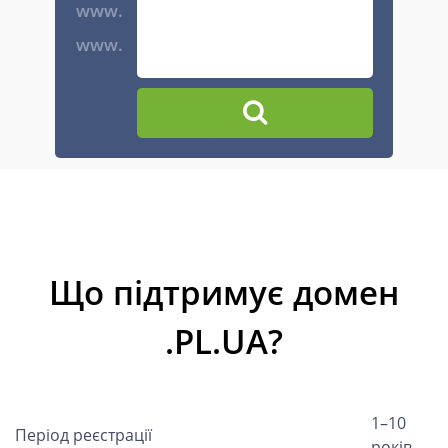
www.
www.
Що підтримує домен
.PL.UA?
1–10
Період реєстрації
років