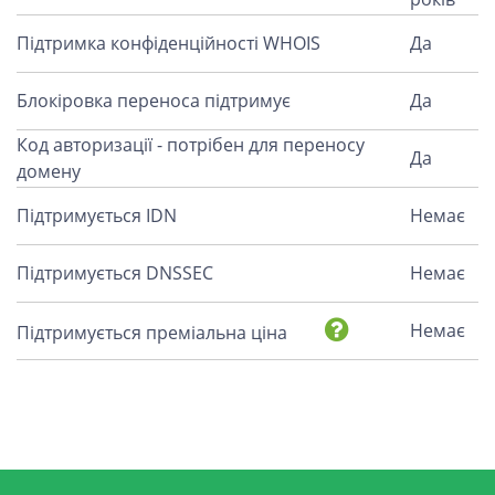
Підтримка конфіденційності WHOIS
Да
Блокіровка переноса підтримує
Да
Код авторизації - потрібен для переносу
Да
домену
Підтримується IDN
Немає
Підтримується DNSSEC
Немає
Немає
Підтримується преміальна ціна