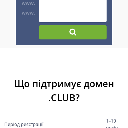
www.
www.
Що підтримує домен
.CLUB?
1–10
Період реєстрації
років