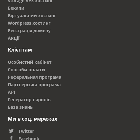
Storage VPS хостинг
Бекапи
Віртуальний хостинг
Wordpress хостинг
Реєстрація домену
Акції
Клієнтам
Особистий кабінет
Способи оплати
Реферальная програма
Партнерська програма
API
Генератор паролів
База знань
Ми в соц. мережах
Twitter
Facebook