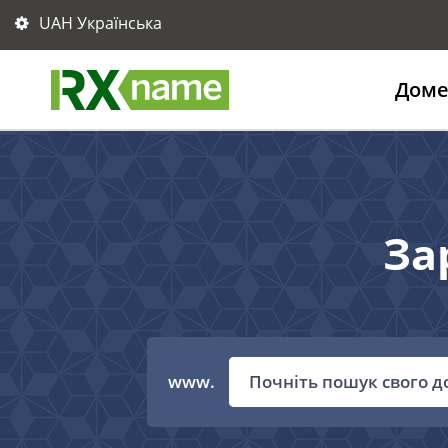
UAH Українська
Дом
За
www.