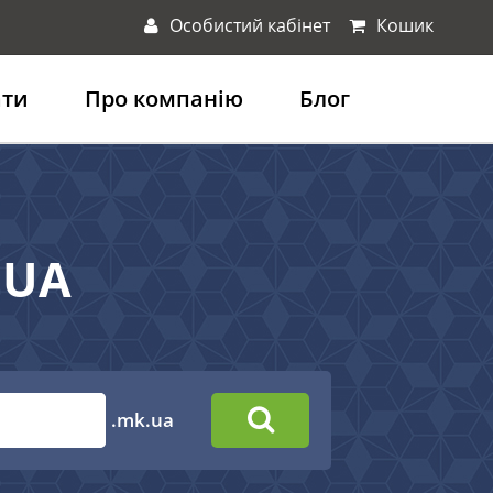
Особистий кабінет
Кошик
ати
Про компанію
Блог
.UA
.mk.ua