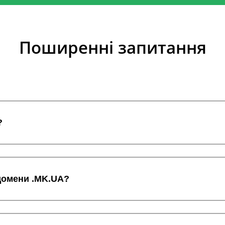
Поширенні запитання
?
 домени .MK.UA?