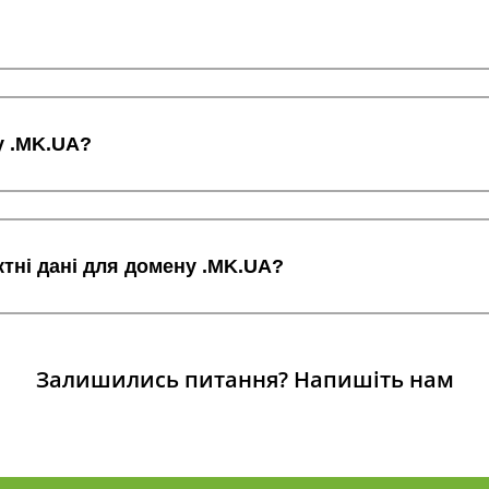
у .MK.UA?
ктні дані для домену .MK.UA?
Залишились питання?
Напишіть нам