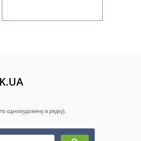
MK.UA
(по одномудомену в рядку).