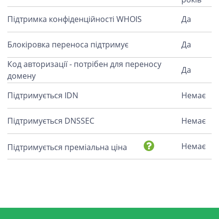
Підтримка конфіденційності WHOIS
Да
Блокіровка переноса підтримує
Да
Код авторизації - потрібен для переносу
Да
домену
Підтримується IDN
Немає
Підтримується DNSSEC
Немає
Немає
Підтримується преміальна ціна