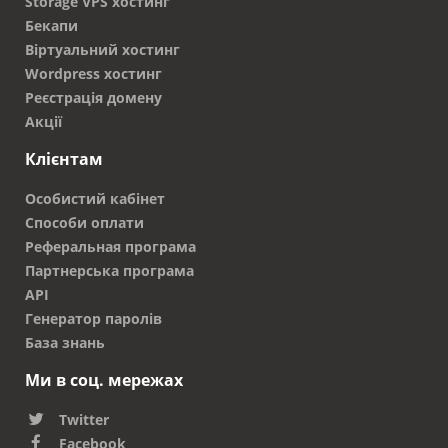
Storage VPS хостинг
Бекапи
Віртуальний хостинг
Wordpress хостинг
Реєстрація домену
Акції
Клієнтам
Особистий кабінет
Способи оплати
Реферальная програма
Партнерська програма
API
Генератор паролів
База знань
Ми в соц. мережах
Twitter
Facebook