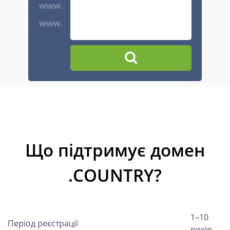
www.
www.
Що підтримує домен
.COUNTRY?
1–10
Період реєстрації
років