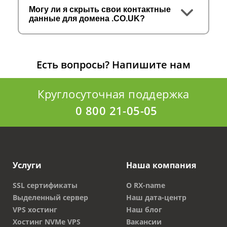
Допускается вписывать один дефис.
Могу ли я скрыть свои контактные
данные для домена .CO.UK?
Зарегистрировать доменное имя в зоне
можно на разный период в зависимости
от целей. Как правило, доступный срок –
от одного до десяти лет.
Есть вопросы?
Напишите нам
Возможно продление срока службы сайта,
который соответствует существующему
Круглосуточная поддержка
доменному имени.
0 800 21-05-05
Международный домен по доступной цене –
это отличная возможность выйти на мировой
рынок, привлечь целевой трафик. При этом
затраты минимальны.
Услуги
Наша компания
Преимущества регистрации
SSL сертификаты
О RX-name
Выделенный сервер
Наш дата-центр
Купить домен нужно только в проверенной
VPS хостинг
Наш блог
организации. Специалисты компании RX-NAME
Хостинг NVMe VPS
Вакансии
помогут осуществить процедуру регистрации в