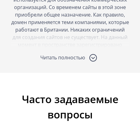
организаций. Со временем сайты в этой зоне
приобрели общее назначение. Как правило,
домен применяется теми компаниями, которые
работают в Британии. Никаких ограничений
для создания сайтов не существует. На данный
момент в пространстве зарегистрировано
более семи миллионов ресурсов разного
Читать полностью
назначения.
Доменная зона пользуется популярностью не
только среди британских жителей. Она
интересна для компаний, деятельность
Часто задаваемые
который ориентирована на англоязычного
клиента. Национальный домен внушает
вопросы
доверие, гарантирует качество, безопасность и
защиту пользовательской информации. Это
повышает целевой трафик, подтверждает
высокий имидж, формирует доверительные