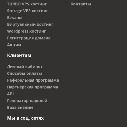
TURBO VPS хостинг
Контакты
соответствии с установленными нормами. Это
Storage VPS хостинг
выполняется за считанные минуты. Сначала
Бэкапы
проводится проверка существования имени.
Виртуальный хостинг
Если сайта с таким названием не существует,
Wordpress хостинг
можно приступить к оплате. После этого
Регистрация домена
подается заявка на регистрацию. Уже через
Акции
сутки сайт приобретает целевой трафик.
Клиентам
Если планируется работать с британскими
клиентами, рекомендуется зарегистрировать
Личный кабинет
домен .co.uk, который принесет выгоду
Способы оплаты
владельцам. Для регистрации требуются только
Реферальная программа
документы собственника ресурса.
Партнерская программа
API
Генератор паролей
База знаний
Мы в соц. сетях