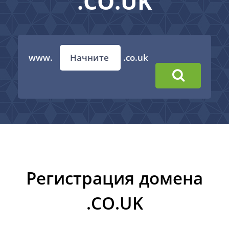
.CO.UK
www.
.co.uk
Регистрация домена
.CO.UK