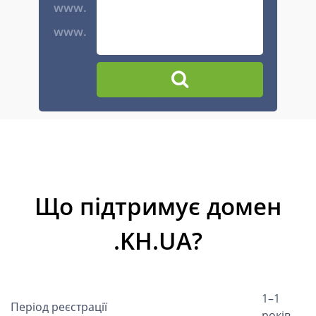
www.
www.
Що підтримує домен
.KH.UA?
1–1
Період реєстрації
років