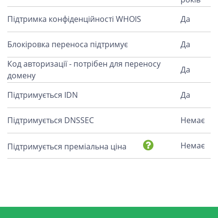
Підтримка конфіденційності WHOIS
Да
Блокіровка переноса підтримує
Да
Код авторизації - потрібен для переносу
Да
домену
Підтримується IDN
Да
Підтримується DNSSEC
Немає
Немає
Підтримується преміальна ціна