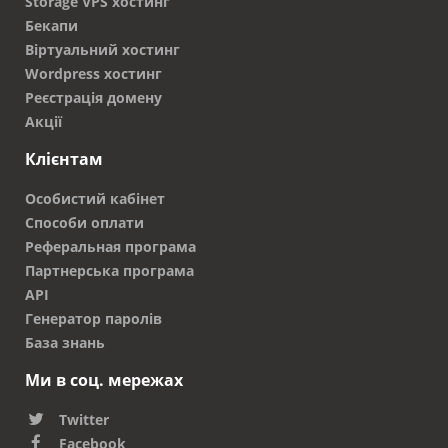
Storage VPS хостинг
Бекапи
Віртуальний хостинг
Wordpress хостинг
Реєстрація домену
Акції
Клієнтам
Особистий кабінет
Способи оплати
Реферальная програма
Партнерська програма
API
Генератор паролів
База знань
Ми в соц. мережах
Twitter
Facebook