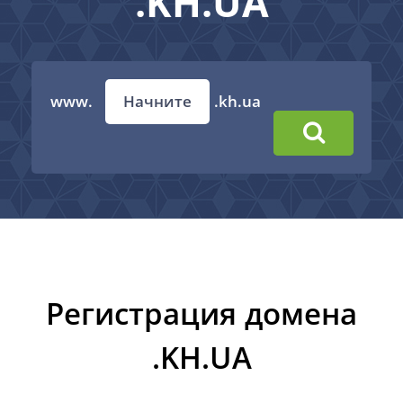
.KH.UA
www.
.kh.ua
Регистрация домена
.KH.UA