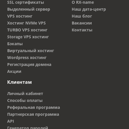
SSL сертификаты
О RX-name
Выделенный сервер
Наш дата-центр
VPS хостинг
Наш блог
Хостинг NVMe VPS
Вакансии
TURBO VPS хостинг
Контакты
Storage VPS хостинг
Бэкапы
Виртуальный хостинг
Wordpress хостинг
Регистрация домена
Акции
Клиентам
Личный кабинет
Способы оплаты
Реферальная программа
Партнерская программа
API
Генератор паролей