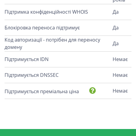
Підтримка конфіденційності WHOIS
Да
Блокіровка переноса підтримує
Да
Код авторизації - потрібен для переносу
Да
домену
Підтримується IDN
Немає
Підтримується DNSSEC
Немає
Немає
Підтримується преміальна ціна