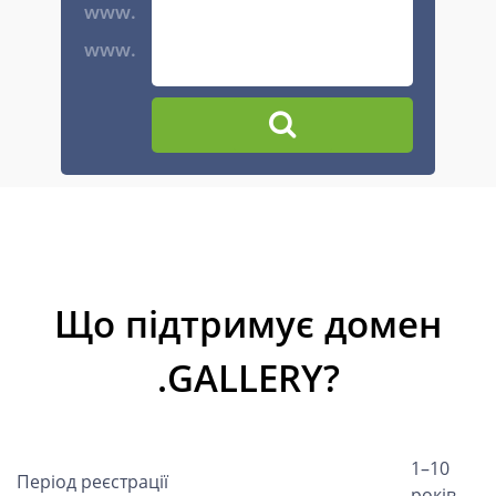
www.
www.
Що підтримує домен
.GALLERY?
1–10
Період реєстрації
років