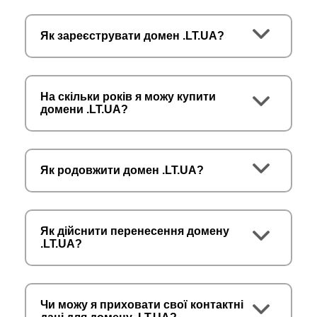
Як зареєструвати домен .LT.UA?
На скільки років я можу купити
домени .LT.UA?
Як родовжити домен .LT.UA?
Як дійснити перенесення домену
.LT.UA?
Чи можу я приховати свої контактні