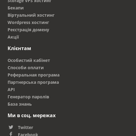
Storage VPS хостинг
Бекапи
Віртуальний хостинг
Wordpress хостинг
Реєстрація домену
Акції
Клієнтам
Особистий кабінет
Способи оплати
Реферальная програма
Партнерська програма
API
Генератор паролів
База знань
Ми в соц. мережах
Twitter
Facebook