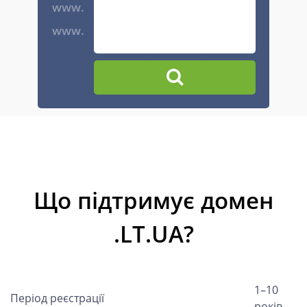
www.
www.
Що підтримує домен
.LT.UA?
1–10
Період реєстрації
років