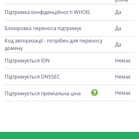
Підтримка конфіденційності WHOIS
Да
Блокіровка переноса підтримує
Да
Код авторизації - потрібен для переносу
Да
домену
Підтримується IDN
Немає
Підтримується DNSSEC
Немає
Немає
Підтримується преміальна ціна