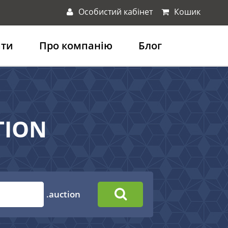
Особистий кабінет
Кошик
ати
Про компанію
Блог
TION
.auction