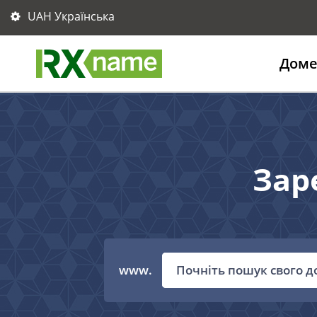
UAH Українська
Дом
Зар
www.