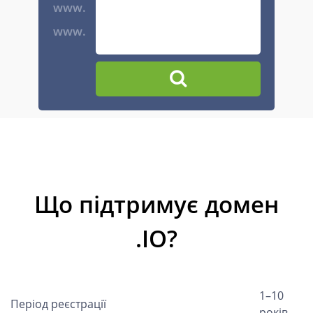
www.
www.
Що підтримує домен
.IO?
1–10
Період реєстрації
років