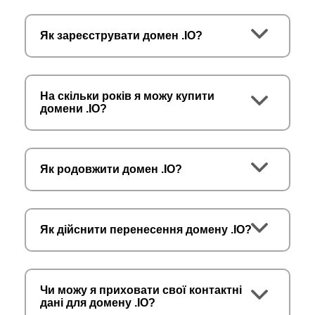
Як зареєструвати домен .IO?
На скільки років я можу купити
домени .IO?
Як родовжити домен .IO?
Як дійснити перенесення домену .IO?
Чи можу я приховати свої контактні
дані для домену .IO?