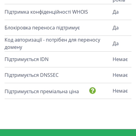
Підтримка конфіденційності WHOIS
Да
Блокіровка переноса підтримує
Да
Код авторизації - потрібен для переносу
Да
домену
Підтримується IDN
Немає
Підтримується DNSSEC
Немає
Немає
Підтримується преміальна ціна