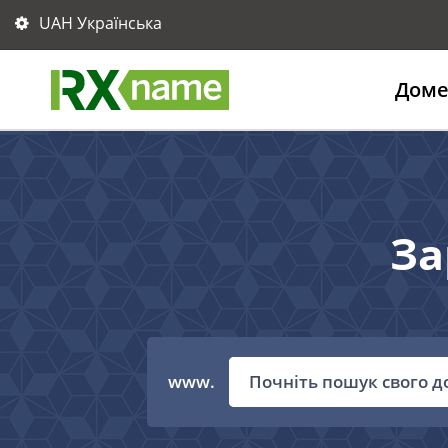
UAH Українська
Дом
За
www.