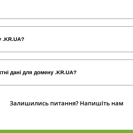
у .KR.UA?
ктні дані для домену .KR.UA?
Залишились питання?
Напишіть нам