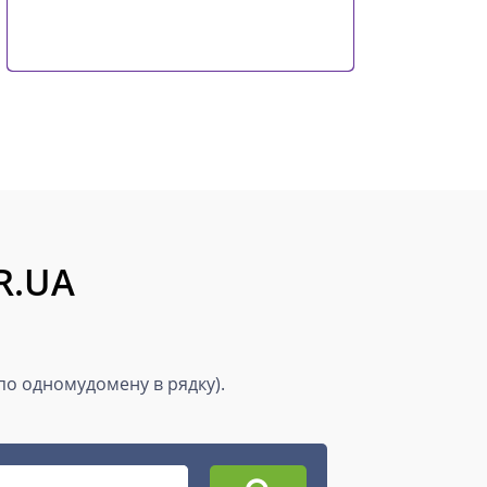
R.UA
(по одномудомену в рядку).