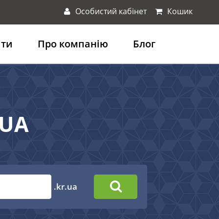
Особистий кабінет
Кошик
ати
Про компанію
Блог
.UA
.kr.ua