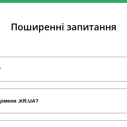
Поширенні запитання
?
 домени .KR.UA?