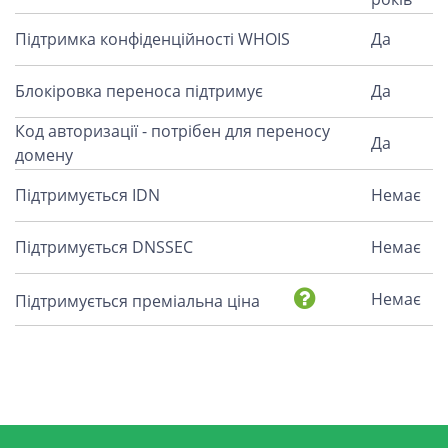
Підтримка конфіденційності WHOIS
Да
Блокіровка переноса підтримує
Да
Код авторизації - потрібен для переносу
Да
домену
Підтримується IDN
Немає
Підтримується DNSSEC
Немає
Немає
Підтримується преміальна ціна