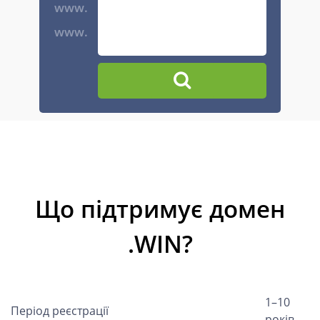
www.
www.
Що підтримує домен
.WIN?
1–10
Період реєстрації
років