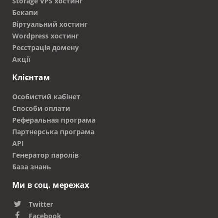
Storage VPS хостинг
Бекапи
Віртуальний хостинг
Wordpress хостинг
Реєстрація домену
Акції
Клієнтам
Особистий кабінет
Способи оплати
Реферальная програма
Партнерська програма
API
Генератор паролів
База знань
Ми в соц. мережах
Twitter
Facebook