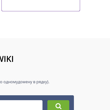
WIKI
по одномудомену в рядку).