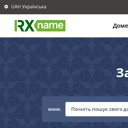
UAH Українська
Дом
З
www.