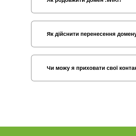
Як родовжити домен .WIKI?
Як дійснити перенесення домену
Чи можу я приховати свої контак