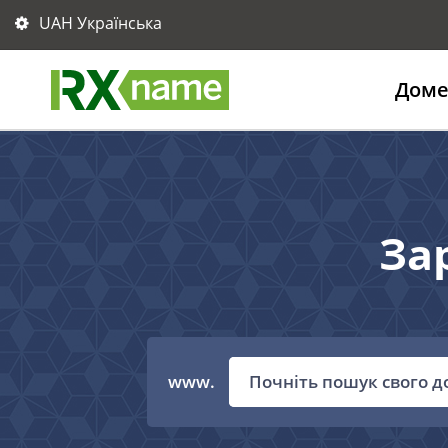
UAH Українська
Дом
За
www.