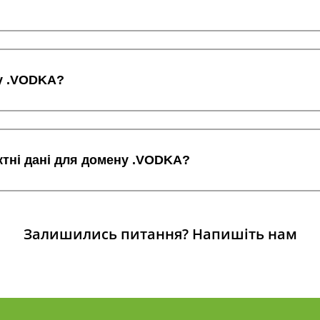
у .VODKA?
ктні дані для домену .VODKA?
Залишились питання?
Напишіть нам