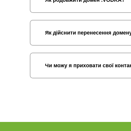
Як родовжити домен .VODKA?
Як дійснити перенесення домен
Чи можу я приховати свої конта