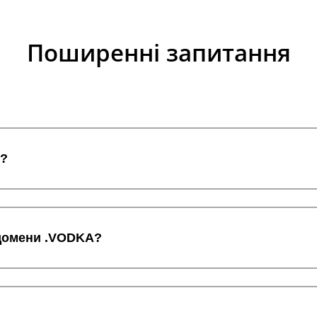
Поширенні запитання
A?
 домени .VODKA?