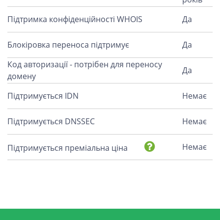
Підтримка конфіденційності WHOIS
Да
Блокіровка переноса підтримує
Да
Код авторизації - потрібен для переносу
Да
домену
Підтримується IDN
Немає
Підтримується DNSSEC
Немає
Немає
Підтримується преміальна ціна