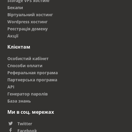
Storage VPS хостинг
Бекапи
Віртуальний хостинг
Wordpress хостинг
Реєстрація домену
Акції
Клієнтам
Особистий кабінет
Способи оплати
Реферальная програма
Партнерська програма
API
Генератор паролів
База знань
Ми в соц. мережах
Twitter
Facebook