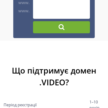
www.
www.
Що підтримує домен
.VIDEO?
1–10
Період реєстрації
років