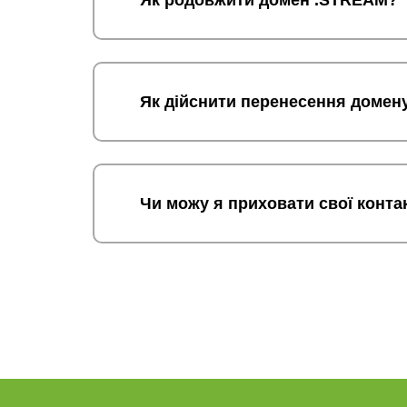
Як родовжити домен .STREAM?
Як дійснити перенесення домен
Чи можу я приховати свої конта