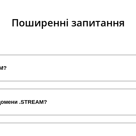
Поширенні запитання
AM?
 домени .STREAM?