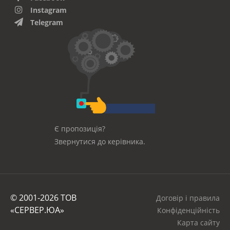
Instagram
Telegram
Є пропозиція?
Звернутися до керівника.
© 2001-2026 ТОВ
Договір і правила
«СЕРВЕР.ЮА»
Конфіденційність
Карта сайту