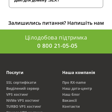
дані для домену .SEX?
Залишились питання?
Напишіть нам
Цілодобова підтримка
0 800 21-05-05
Послуги
Наша компанія
SSL сертифікати
Про RX-name
Виділений сервер
Наш дата-центр
VPS хостинг
Наш блог
NVMe VPS хостинг
Вакансії
TURBO VPS хостинг
Контакти