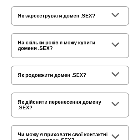
Як зареєструвати домен .SEX?
На скільки років я можу купити
домени .SEX?
Як родовжити домен .SEX?
Як дійснити перенесення домену
.SEX?
Чи можу я приховати свої контактні