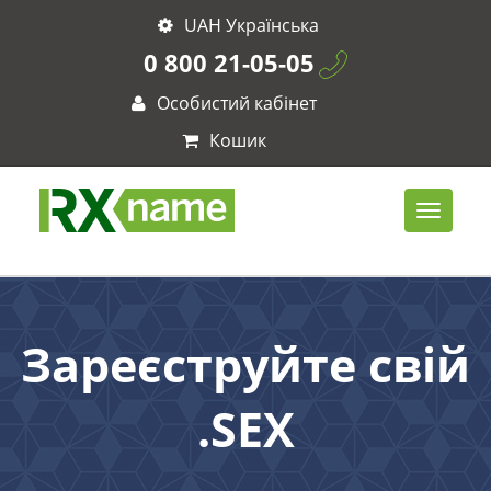
UAH Українська
0 800 21-05-05
Особистий кабінет
Кошик
Зареєструйте свій
.SEX