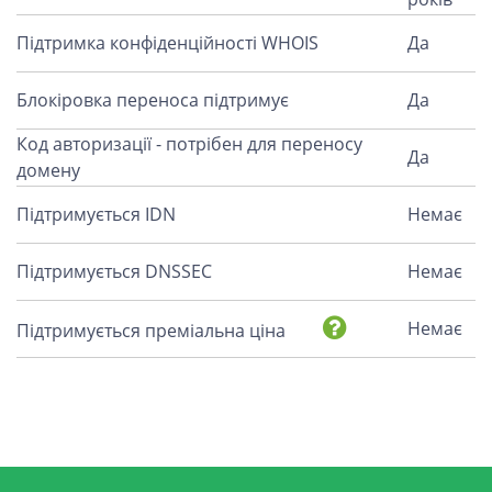
Підтримка конфіденційності WHOIS
Да
Блокіровка переноса підтримує
Да
Код авторизації - потрібен для переносу
Да
домену
Підтримується IDN
Немає
Підтримується DNSSEC
Немає
Немає
Підтримується преміальна ціна