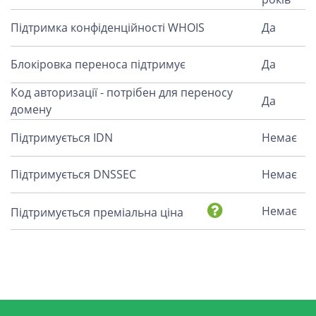
Підтримка конфіденційності WHOIS
Да
Блокіровка переноса підтримує
Да
Код авторизації - потрібен для переносу
Да
домену
Підтримується IDN
Немає
Підтримується DNSSEC
Немає
Немає
Підтримується преміальна ціна