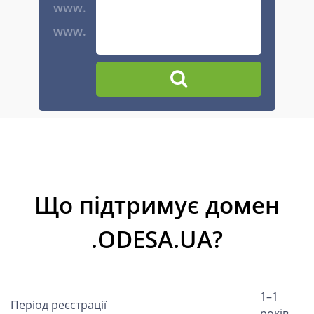
www.
www.
Що підтримує домен
.ODESA.UA?
1–1
Період реєстрації
років