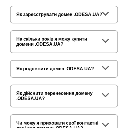
Як зареєструвати домен .ODESA.UA?
На скільки років я можу купити
домени .ODESA.UA?
Як родовжити домен .ODESA.UA?
Як дійснити перенесення домену
.ODESA.UA?
Чи можу я приховати свої контактні