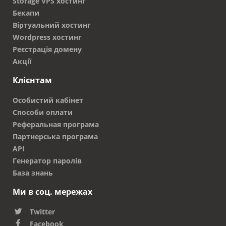
Storage VPS хостинг
Бекапи
Віртуальний хостинг
Wordpress хостинг
Реєстрація домену
Акції
Клієнтам
Особистий кабінет
Способи оплати
Реферальная програма
Партнерська програма
API
Генератор паролів
База знань
Ми в соц. мережах
Twitter
Facebook