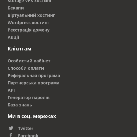
Storage VPS хостинг
Бекапи
Віртуальний хостинг
Wordpress хостинг
Реєстрація домену
Акції
Клієнтам
Особистий кабінет
Способи оплати
Реферальная програма
Партнерська програма
API
Генератор паролів
База знань
Ми в соц. мережах
Twitter
Facebook