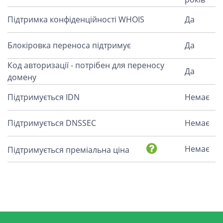
Підтримка конфіденційності WHOIS
Да
Блокіровка переноса підтримує
Да
Код авторизації - потрібен для переносу
Да
домену
Підтримується IDN
Немає
Підтримується DNSSEC
Немає
Немає
Підтримується преміальна ціна