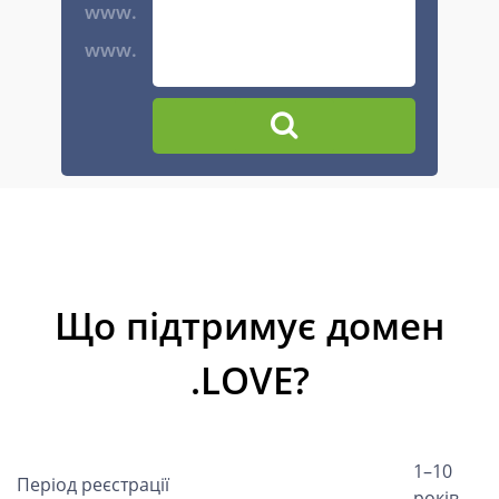
www.
www.
Що підтримує домен
.LOVE?
1–10
Період реєстрації
років