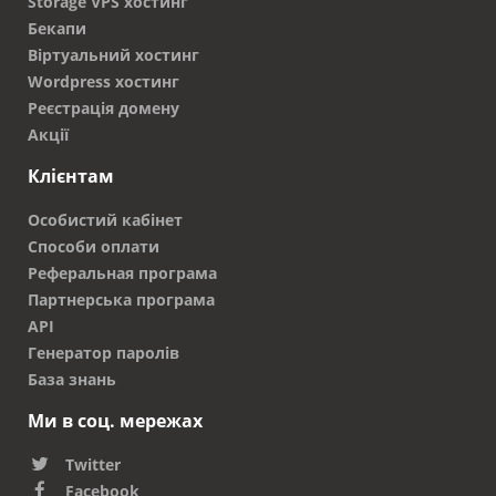
Storage VPS хостинг
Бекапи
Віртуальний хостинг
Wordpress хостинг
Реєстрація домену
Акції
Клієнтам
Особистий кабінет
Способи оплати
Реферальная програма
Партнерська програма
API
Генератор паролів
База знань
Ми в соц. мережах
Twitter
Facebook