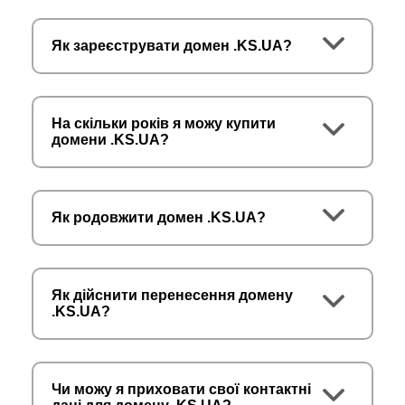
Як зареєструвати домен .KS.UA?
На скільки років я можу купити
домени .KS.UA?
Як родовжити домен .KS.UA?
Як дійснити перенесення домену
.KS.UA?
Чи можу я приховати свої контактні