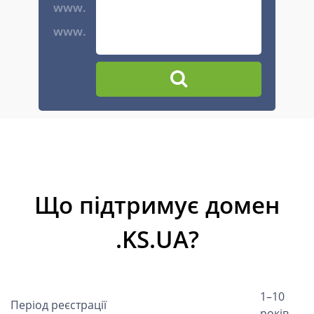
www.
www.
Що підтримує домен
.KS.UA?
1–10
Період реєстрації
років