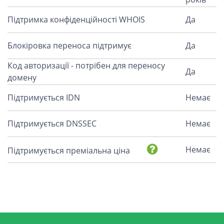
Підтримка конфіденційності WHOIS
Да
Блокіровка переноса підтримує
Да
Код авторизації - потрібен для переносу
Да
домену
Підтримується IDN
Немає
Підтримується DNSSEC
Немає
Немає
Підтримується преміальна ціна