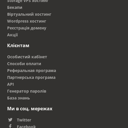
Storage VPS хостинг
Бекапи
Віртуальний хостинг
Wordpress хостинг
Реєстрація домену
Акції
Клієнтам
Особистий кабінет
Способи оплати
Реферальная програма
Партнерська програма
API
Генератор паролів
База знань
Ми в соц. мережах
Twitter
Facebook