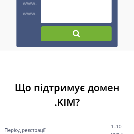
www.
www.
Що підтримує домен
.KIM?
1–10
Період реєстрації
років