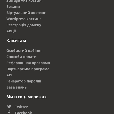
Storage VPS хостинг
Бекапи
Віртуальний хостинг
Wordpress хостинг
Реєстрація домену
Акції
Клієнтам
Особистий кабінет
Способи оплати
Реферальная програма
Партнерська програма
API
Генератор паролів
База знань
Ми в соц. мережах
Twitter
Facebook