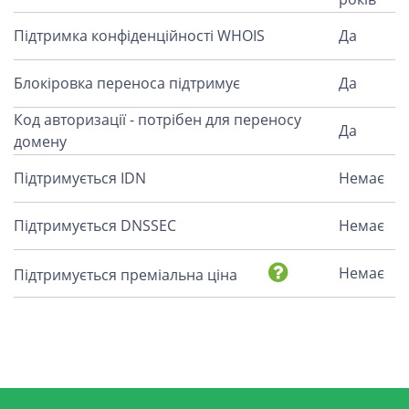
Підтримка конфіденційності WHOIS
Да
Блокіровка переноса підтримує
Да
Код авторизації - потрібен для переносу
Да
домену
Підтримується IDN
Немає
Підтримується DNSSEC
Немає
Немає
Підтримується преміальна ціна