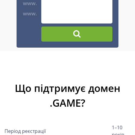
www.
www.
Що підтримує домен
.GAME?
1–10
Період реєстрації
років