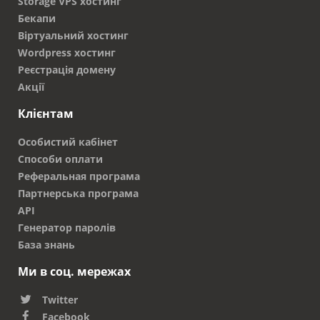
Storage VPS хостинг
Бекапи
Віртуальний хостинг
Wordpress хостинг
Реєстрація домену
Акції
Клієнтам
Особистий кабінет
Способи оплати
Реферальная програма
Партнерська програма
API
Генератор паролів
База знань
Ми в соц. мережах
Twitter
Facebook