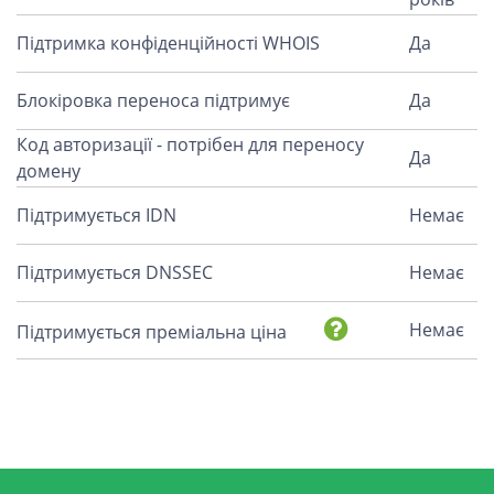
Підтримка конфіденційності WHOIS
Да
Блокіровка переноса підтримує
Да
Код авторизації - потрібен для переносу
Да
домену
Підтримується IDN
Немає
Підтримується DNSSEC
Немає
Немає
Підтримується преміальна ціна