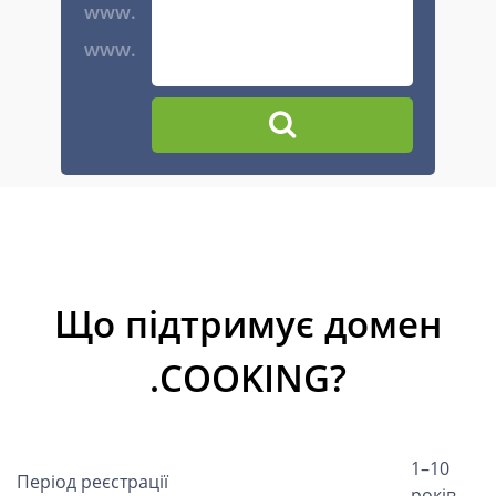
www.
www.
Що підтримує домен
.COOKING?
1–10
Період реєстрації
років