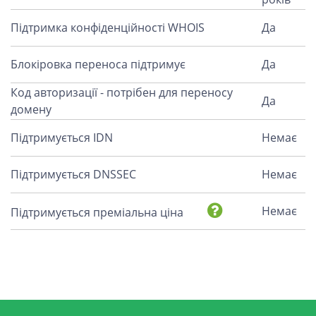
Підтримка конфіденційності WHOIS
Да
Блокіровка переноса підтримує
Да
Код авторизації - потрібен для переносу
Да
домену
Підтримується IDN
Немає
Підтримується DNSSEC
Немає
Немає
Підтримується преміальна ціна