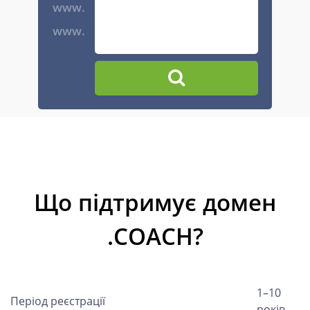
www.
www.
Що підтримує домен
.COACH?
1–10
Період реєстрації
років