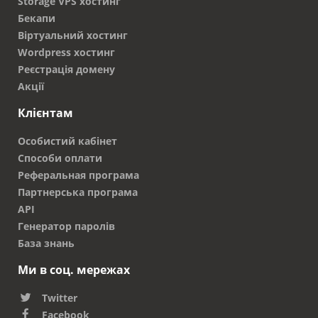
Storage VPS хостинг
Бекапи
Віртуальний хостинг
Wordpress хостинг
Реєстрація домену
Акції
Клієнтам
Особистий кабінет
Способи оплати
Реферальная програма
Партнерська програма
API
Генератор паролів
База знань
Ми в соц. мережах
Twitter
Facebook