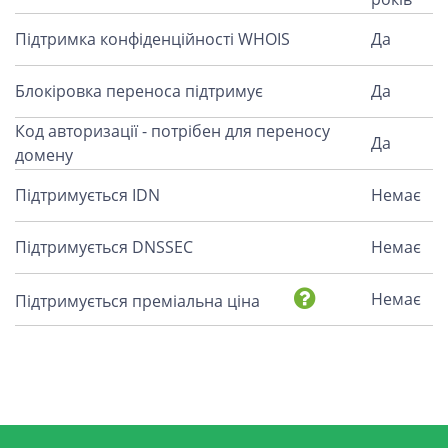
Підтримка конфіденційності WHOIS
Да
Блокіровка переноса підтримує
Да
Код авторизації - потрібен для переносу
Да
домену
Підтримується IDN
Немає
Підтримується DNSSEC
Немає
Немає
Підтримується преміальна ціна