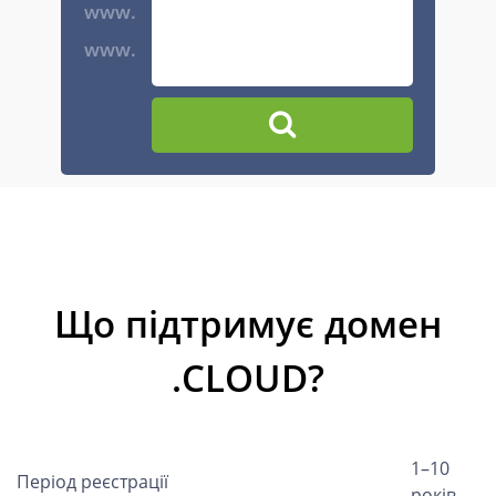
www.
www.
Що підтримує домен
.CLOUD?
1–10
Період реєстрації
років