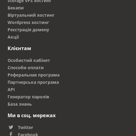
Storage VPS хостинг
Бекапи
Віртуальний хостинг
Wordpress хостинг
Реєстрація домену
Акції
Клієнтам
Особистий кабінет
Способи оплати
Реферальная програма
Партнерська програма
API
Генератор паролів
База знань
Ми в соц. мережах
Twitter
Facebook