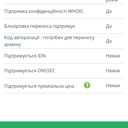
Підтримка конфіденційності WHOIS
Да
Блокіровка переноса підтримує
Да
Код авторизації - потрібен для переносу
Да
домену
Підтримується IDN
Немає
Підтримується DNSSEC
Немає
Немає
Підтримується преміальна ціна