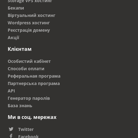
Storage VPS хостинг
Бекапи
Віртуальний хостинг
Wordpress хостинг
Реєстрація домену
Акції
Клієнтам
Особистий кабінет
Способи оплати
Реферальная програма
Партнерська програма
API
Генератор паролів
База знань
Ми в соц. мережах
Twitter
Facebook