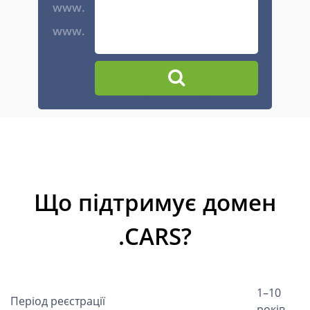
www.
www.
Що підтримує домен
.CARS?
1–10
Період реєстрації
років