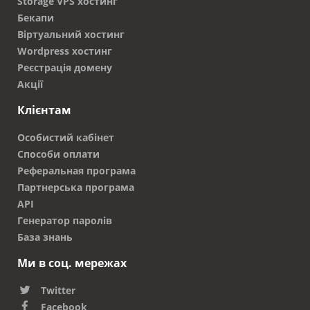
Storage VPS хостинг
Бекапи
Віртуальний хостинг
Wordpress хостинг
Реєстрація домену
Акції
Клієнтам
Особистий кабінет
Способи оплати
Реферальная програма
Партнерська програма
API
Генератор паролів
База знань
Ми в соц. мережах
Twitter
Facebook