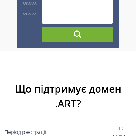
www.
www.
Що підтримує домен
.ART?
1–10
Період реєстрації
років