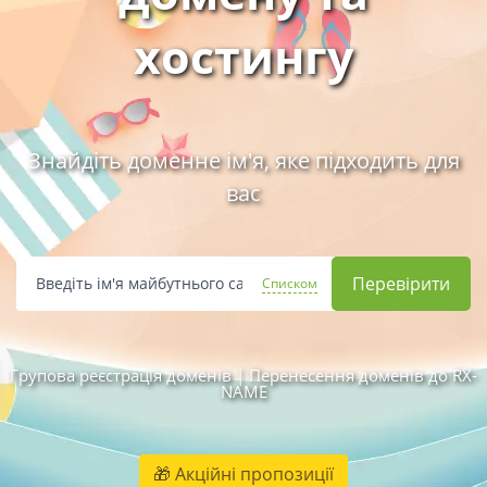
хостингу
Знайдіть доменне ім'я, яке підходить для
вас
Списком
Групова реєстрація доменів
|
Перенесення доменів до RX-
NAME
🎁 Акційні пропозиції