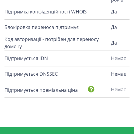
Підтримка конфіденційності WHOIS
Да
Блокіровка переноса підтримує
Да
Код авторизації - потрібен для переносу
Да
домену
Підтримується IDN
Немає
Підтримується DNSSEC
Немає
Немає
Підтримується преміальна ціна