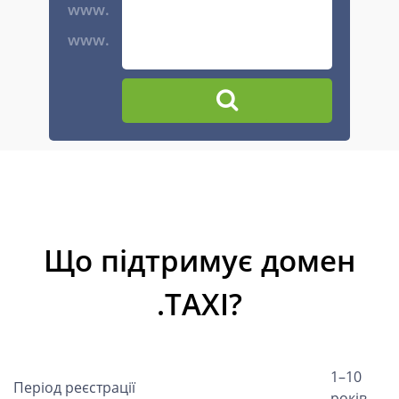
www.
www.
Що підтримує домен
.TAXI?
1–10
Період реєстрації
років