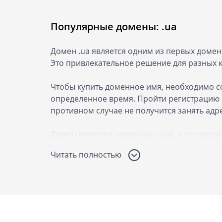
Популярные домены: .ua
Домен .ua является одним из первых домен
Это привлекательное решение для разных 
Чтобы купить доменное имя, необходимо с
определенное время. Пройти регистрацию м
противном случае не получится занять адр
Домен является национальным, что говори
регистрации фирм, которые добросовестно 
Читать полностью
трафик и уровень доверия к владельцу ресу
Особенности регистрации
Чтобы зарегистрировать домен недорого, с
обладают зарегистрированной торговой мар