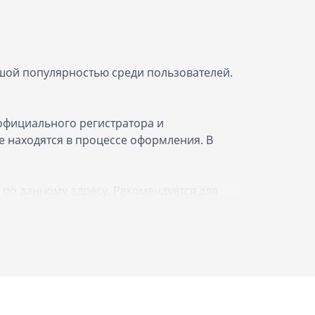
ьшой популярностью среди пользователей.
официального регистратора и
е находятся в процессе оформления. В
по данному адресу. Рекомендуется для
луги клиентам. Это возможность повысить
 имя могут только те компании, которые
тельство о регистрации. Важно соблюдать