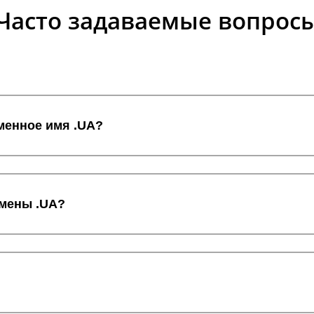
Часто задаваемые вопрос
торговую марку. Иначе есть риски, что доменное имя б
лжно соответствовать названию сайта в доменной зоне
ой марки необходимо быстро оплатить все пошлины. Да
менное имя .UA?
титься в компанию RX-NAME. Это облегчит процедуру о
омены .UA?
ком авторитете ресурса. Повышается доверие посетителе
сительно невысокая, но следует помнить об уплате гос
проверку, поэтому являются надежными и безопасными. 