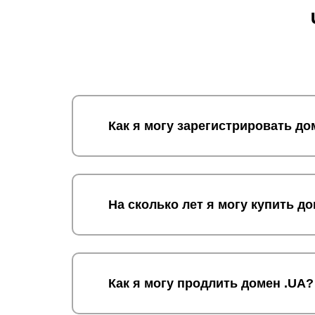
такие особенности:
Необходимо быстро зарегистрировать 
сертификата.
Правильное описание ресурса. Оно до
для составления адреса.
После завершения регистрации торгов
Как я могу зарегистрировать до
домена
.
Чтобы упростить задачу, рекомендуем обра
пройдет в установленные сроки.
На сколько лет я могу купить д
Преимущества
Доменная зона .ua свидетельствует о высо
территории страны. Цена регистрации отно
сайты, размещенные на домене, проходят 
Как я могу продлить домен .UA?
пользовательских данных.