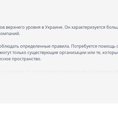
ов верхнего уровня в Украине. Он характеризуется бол
компаний.
облюдать определенные правила. Потребуется помощь 
огут только существующие организации или те, которы
есное пространство.
т о надежности и популярности компании, размещенной 
выполняют свои задачи, предоставляя качественные ус
рса.
ледует учитывать некоторые нюансы. Получить доменное
кой. Помимо заявления, требуется предоставить свиде