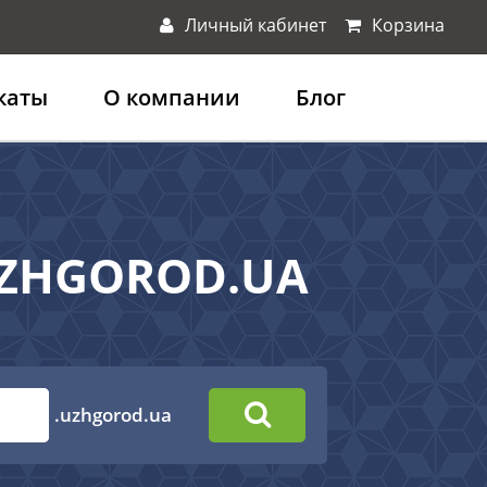
Личный кабинет
Корзина
каты
О компании
Блог
UZHGOROD.UA
.uzhgorod.ua