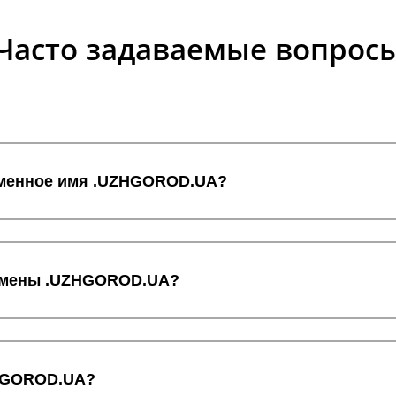
Часто задаваемые вопрос
доменное имя .UZHGOROD.UA?
 домены .UZHGOROD.UA?
ZHGOROD.UA?