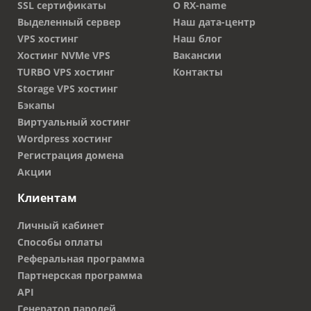
SSL сертификаты
О RX-name
Выделенный сервер
Наш дата-центр
VPS хостинг
Наш блог
Хостинг NVMe VPS
Вакансии
TURBO VPS хостинг
Контакты
Storage VPS хостинг
Бэкапы
Виртуальный хостинг
Wordpress хостинг
Регистрация домена
Акции
Клиентам
Личный кабинет
Способы оплаты
Реферальная программа
Партнерская программа
API
Генератор паролей