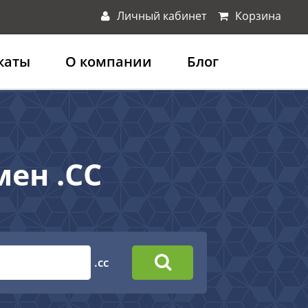
Личный кабинет
Корзина
каты
О компании
Блог
ен .CC
.cc