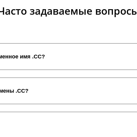
Часто задаваемые вопрос
менное имя .CC?
омены .CC?